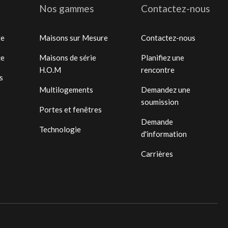
Nos gammes
Contactez-nous
te
Maisons sur Mesure
Contactez-nous
ce
Maisons de série
Planifiez une
H.O.M
rencontre
s
Multilogements
Demandez une
soumission
Portes et fenêtres
Demande
Technologie
d'information
Carrières