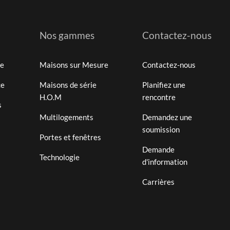
Nos gammes
Contactez-nous
te
Maisons sur Mesure
Contactez-nous
ce
Maisons de série
Planifiez une
H.O.M
rencontre
s
Multilogements
Demandez une
soumission
Portes et fenêtres
Demande
Technologie
d'information
Carrières