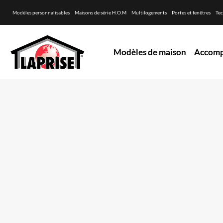
Modèles personnalisables
Maisons de série H.O.M
Multilogements
Portes et fenêtres
Tec
Modèles de maison
Accom