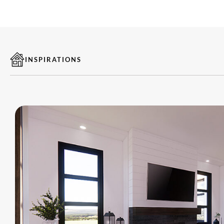
croissants de ceux qui préfèrent éviter les sous-sols et regrouper les a
niveau avec style!
*Veuillez noter que les rendus présentés sont à titre indicatif seuleme
INSPIRATIONS