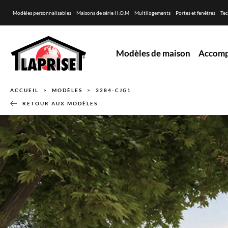
Modèles personnalisables
Maisons de série H.O.M
Multilogements
Portes et fenêtres
Tec
Modèles de maison
Accom
ACCUEIL
MODÈLES
3284-CJG1
RETOUR AUX MODÈLES