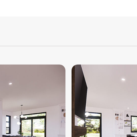
ctivités sur un seul
nt.