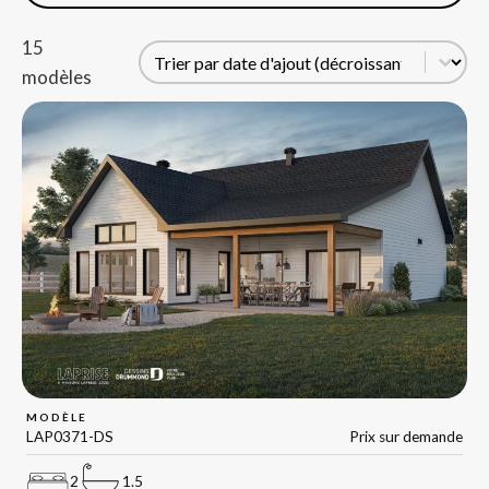
15
Tri
Trier le contenu
modèles
MODÈLE
LAP0371-DS
Prix sur demande
2
1.5