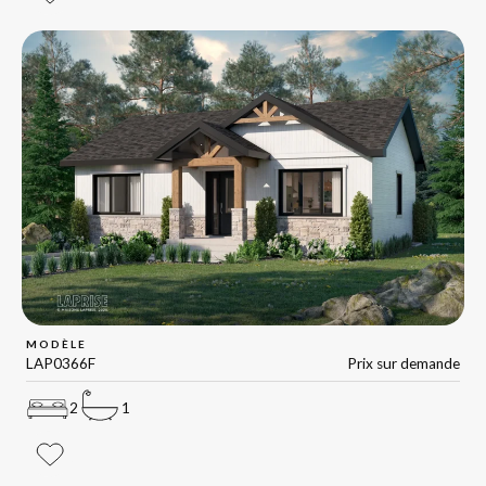
MODÈLE
LAP0366F
Prix sur demande
2
1