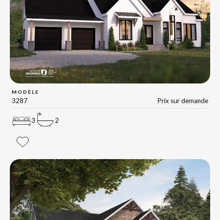
MODÈLE
3287
Prix sur demande
3
2