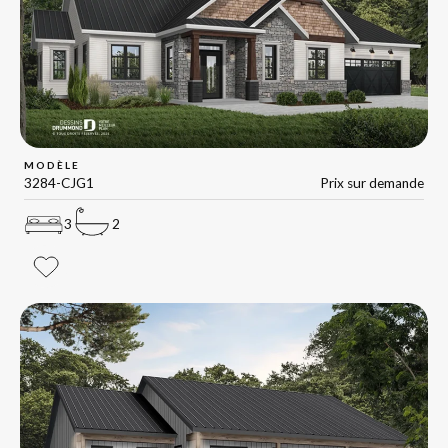
MODÈLE
3284-CJG1
Prix sur demande
3
2