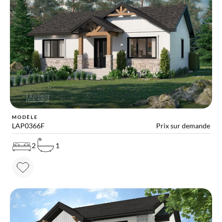
MODÈLE
LAP0366F
Prix sur demande
2
1