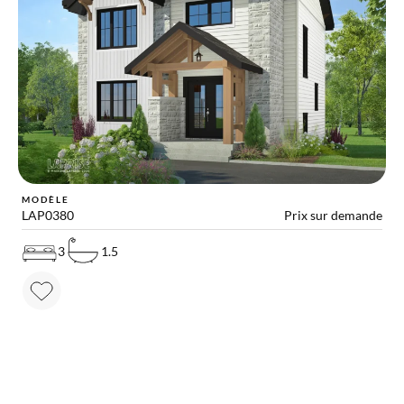
MODÈLE
LAP0380
Prix sur demande
3
1.5