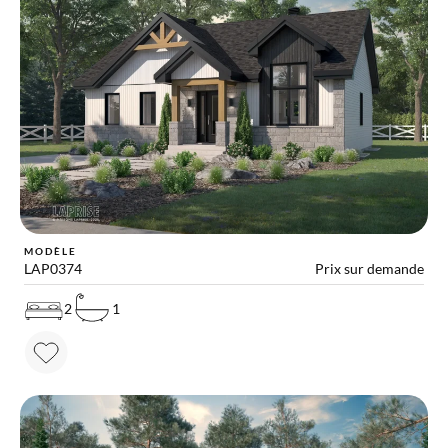
MODÈLE
LAP0374
Prix sur demande
2
1