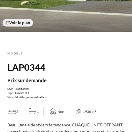
Voir le plan
MODÈLE
LAP0344
Prix sur demande
Style :
Traditionnel
Type :
Jumelés et +
Série :
Modèles personnalisables
2
2
1
Non
1936 pi
Beau jumelé de style très tendance. CHAQUE UNITÉ OFFRANT :
un vestibule d'entrée et son garde-robe à mi-niveau via le rez-de-