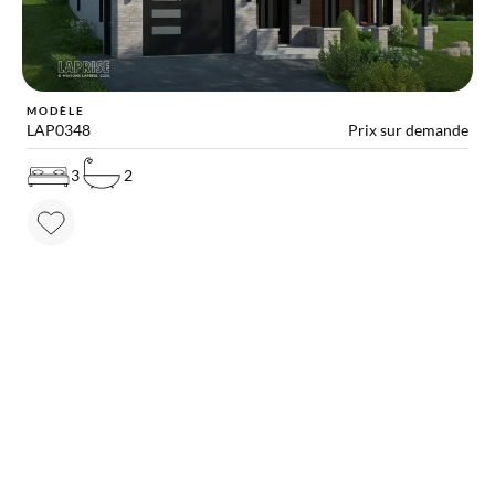
MODÈLE
LAP0348
Prix sur demande
3
2
RAPPROCHEZ-VOUS DE VOTRE RÊVE
Autres solutions utiles
pour votre projet