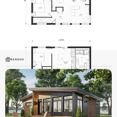
suspendus (lavabo et lingerie) pour un entretien facilité, sans
oublier une buanderie intégrée.
Son noyau technique préfabriqués regroupe déjà l’électricité, la
ventilation, la plomberie ainsi que les équipements de la cuisine
et de la salle de bain. Résultat : un module rapide à installer sur
chantier qui fait gagner du temps et prêt-à-brancher aux
services simplement lors de l’installation.
Choisissez la fondation la mieux adaptée à votre terrain :
fondation avec sous-sol traditionnel ou dalle de béton sur sol.
RENDUS
Offrez-vous une maison où design, confort et praticité se
rencontrent pour créer un lieu de vie à la fois moderne et
chaleureux. Découvrez la Nayô par Maisons Laprise.
Ilustrations à titre indicatif seulement. Meubles et décorations
non inclus.