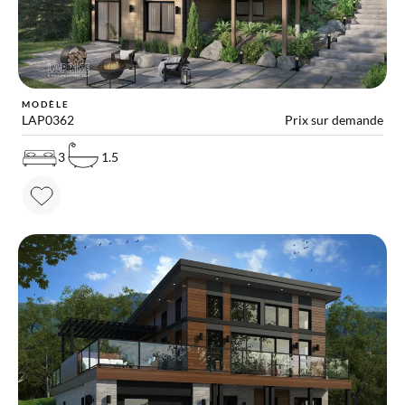
MODÈLE
LAP0362
Prix sur demande
3
1.5