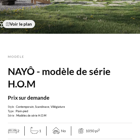
Voir le plan
MODÈLE
NAYÔ - modèle de série
H.O.M
Prix sur demande
Style :
Contemporain
,
Scandinave
,
Villégiature
Type :
Plain-pied
Série :
Modèles de série H.O.M
2
2
1
No
1050 pi