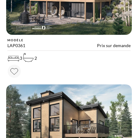
MODÈLE
LAP0361
Prix sur demande
3
2