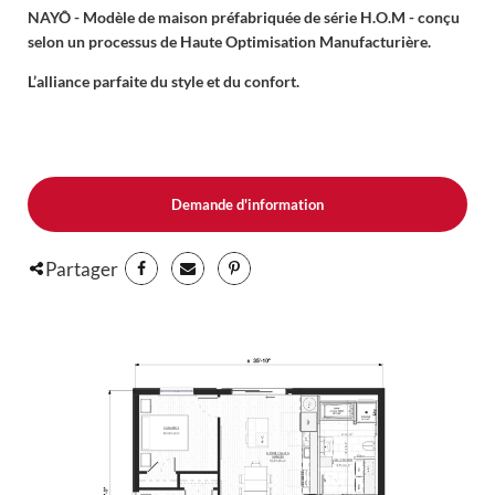
NAYÔ - Modèle de maison préfabriquée de série H.O.M - conçu
selon un processus de Haute Optimisation Manufacturière.
L’alliance parfaite du style et du confort.
Avec ses volumes épurés et sa façade soulignée d’un toit en angle
aux lignes graphiques, Nayô affiche un style unique. Son avancée
architecturale et son jeu de matériaux lui confère un style
inspiré du minimalisme scandinave. Disponible en noir ou en
blanc, elle s’intègre harmonieusement à son environnement tout
Demande d'information
en affirmant sa personnalité.
Partager
À l’intérieur, chaque espace a été pensé pour conjuguer confort
et fonctionnalité, le tout à un prix optimisé. Profitez d’un salon
panoramique baigné de lumière, d’une salle à manger et d’une
cuisine conviviale avec îlot central, ouverte sur la terrasse grâce
à une porte-patio, idéale pour cuisiner et recevoir.
Le modèle comprend deux chambres avec penderies, une entrée
fonctionnelle avec garde-robe et coin pour banquette, ainsi
qu’une salle de bain complète équipée d’un bain, d’une douche à
l’européenne indépendante, d’une toilette, de mobiliers