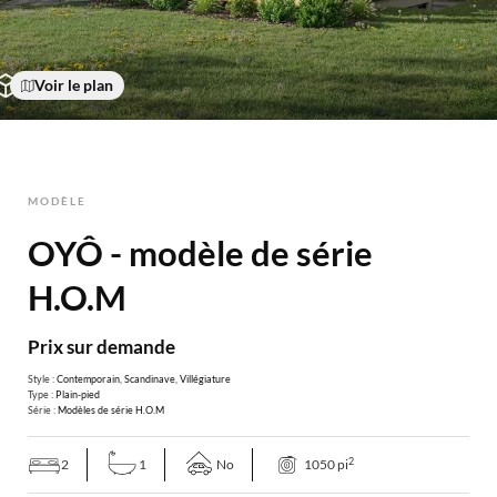
Voir le plan
MODÈLE
OYÔ - modèle de série
H.O.M
Prix sur demande
Style :
Contemporain
,
Scandinave
,
Villégiature
Type :
Plain-pied
Série :
Modèles de série H.O.M
2
2
1
No
1050 pi