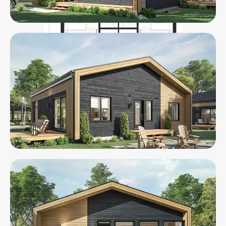
neutres et finitions sobres créent une atmosphère moderne,
chaleureuse et connectée à la nature, où chaque espace respire
et invite à la détente.
Pour en savoir davantage sur la technologie de préfabrication
H.O.M, visitez
hom.maisonalaprise.com
Illustrations à titre indicatif seulement. Meubles et décorations
non inclus.