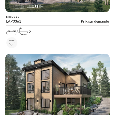
MODÈLE
LAP0361
Prix sur demande
3
2