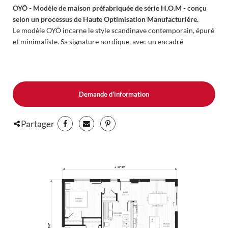
OYÔ - Modèle de maison préfabriquée de série H.O.M - conçu
selon un processus de Haute Optimisation Manufacturière.
Le modèle OYÔ incarne le style scandinave contemporain, épuré
et minimaliste. Sa signature nordique, avec un encadré
triangulaire typique et une grande fenestration côté villégiature,
inonde les espaces de vie de lumière et offre des vues dégagées
sur le paysage. La façade opposée, plus sobre et intime, assure
discrétion, flexibilité d’implantation et adaptation optimale au
Demande d'information
terrain.
Une maison, deux visages
Partager
Le modèle OYÔ combine deux façades en une seule maison : une
façade panoramique côté villégiature et une façade discrète côté
urbain. Vous pouvez pivoter et implanter la maison selon votre
terrain et vos besoins. En pleine nature, profitez d’une vue
spectaculaire grâce à la façade vitrée ; en milieu urbain, la façade
plus sobre garantit intimité et discrétion. OYÔ s’adapte avec
style et intelligence à son environnement.
La préfabrication au cœur de l’innovation
Son architecture simplifiée permet une production rapide et