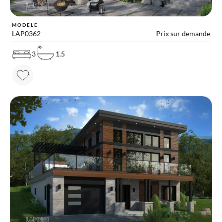
MODÈLE
LAP0362
Prix sur demande
3
1.5