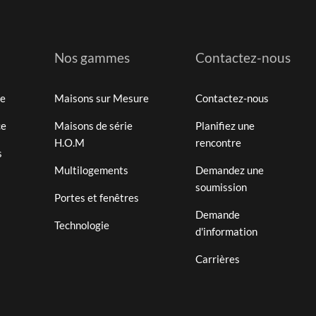
Nos gammes
Contactez-nous
te
Maisons sur Mesure
Contactez-nous
ce
Maisons de série
Planifiez une
H.O.M
rencontre
s
Multilogements
Demandez une
soumission
Portes et fenêtres
Demande
Technologie
d'information
Carrières