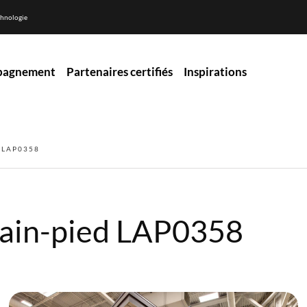
hnologie
pagnement
Partenaires certifiés
Inspirations
 LAP0358
plain-pied LAP0358