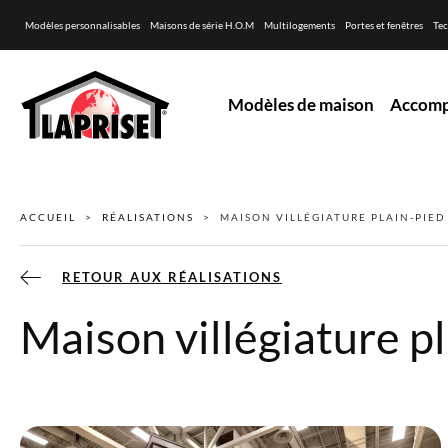
Modèles personnalisables
Maisons de série H.O.M
Multilogements
Portes et fenêtres
Tec
Modèles de maison
Accom
ACCUEIL
RÉALISATIONS
MAISON VILLÉGIATURE PLAIN-PIED
RETOUR AUX RÉALISATIONS
Maison villégiature 